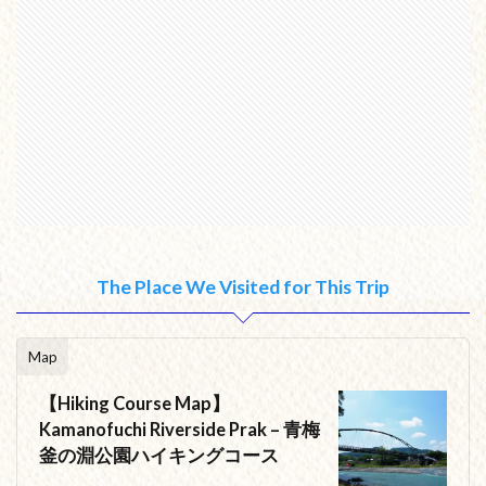
The Place We Visited for This Trip
Map
【Hiking Course Map】
Kamanofuchi Riverside Prak – 青梅
釜の淵公園ハイキングコース