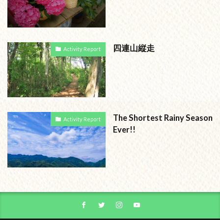
四連山縦走
Activity Report
The Shortest Rainy Season
Activity Report
Ever!!