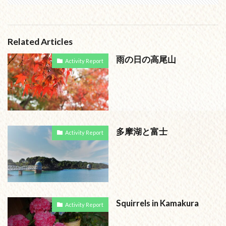
Related Articles
雨の日の高尾山
Activity Report
多摩湖と富士
Activity Report
Squirrels in Kamakura
Activity Report